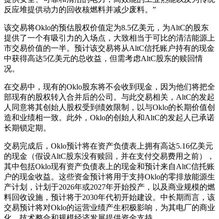
反应堆提供动力的回收核燃料并减少废料。”
该交易将Oklo的预估股权价值定为8.5亿美元，为AltC的股东
提供了一个有吸引力的入场点，大致相当于可比的清洁能源上
市交易价值的一半。预计该交易将从AltC信托账户持有的现金
中获得高达5亿美元的总收益，但需考虑AltC股东的赎回情
况。
在交易中，现有的Oklo股东将不会收到现金，因为他们将把全
部现有的股权转入合并后的公司。与此交易相关，AltC的发起
人同意将其创始人股权受到绩效限制，以与Oklo的长期价值创
造和业绩相一致。此外，Oklo的创始人和AltC的发起人已承诺
长期锁定期。
交易完成后，Oklo预计将在资产负债表上拥有高达5.16亿美元
的现金（假设AltC股东没有赎回，并在支付交易费用之前），
其中包括Oklo现有资产负债表上的现金和预计来自AltC信托账
户的现金收益。这些资金预计将用于支持Oklo的零排放能源生
产计划，计划于2026年或2027年开始投产，以及商业规模的燃
料回收设施，预计将于2030年代初开始建设。中长期而言，该
交易预计将对Oklo的运营业绩产生积极影响，为其电厂的商业
化、技术整合和规模经济发展提供资金支持。