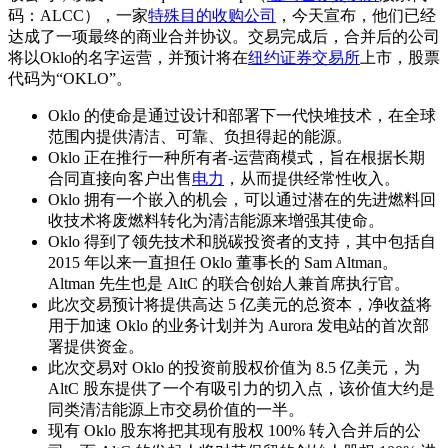
码：ALCC），一家
特殊目的收购公司
，今天宣布，他们已经
达成了一项最终的商业合并协议。交易完成后，合并后的公司
将以Oklo的名字运营，并预计将在
纽约证券交易所
上市，股票
代码为“OKLO”。
Oklo 的使命是通过设计和部署下一代快堆技术，在全球
范围内提供清洁、可靠、负担得起的能源。
Oklo 正在推行一种所有者-运营商模式，旨在根据长期
合同直接向客户出售
电力
，从而提供经常性收入。
Oklo 拥有一个嵌入的机会，可以通过潜在的先进燃料回
收技术将废燃料转化为清洁能源来增强其使命。
Oklo 得到了领先技术和脱碳投资者的支持，其中包括自
2015 年以来一直担任 Oklo 董事长的 Sam Altman。
Altman 先生也是 AltC 的联合创始人兼首席执行官。
此次交易预计将提供高达 5 亿美元的总资本，净收益将
用于加速 Oklo 的业务计划并为 Aurora 发电站的首次部
署提供资金。
此次交易对 Oklo 的投资前股权价值为 8.5 亿美元，为
AltC 股东提供了一个有吸引力的切入点，该价值大约是
同类清洁能源上市交易价值的一半。
现有 Oklo 股东将把其现有股权 100% 转入合并后的公