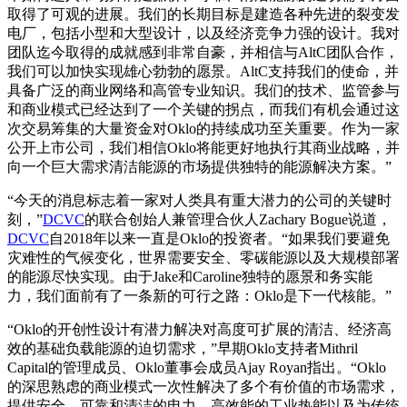
取得了可观的进展。我们的长期目标是建造各种先进的裂变发
电厂，包括小型和大型设计，以及经济竞争力强的设计。我对
团队迄今取得的成就感到非常自豪，并相信与AltC团队合作，
我们可以加快实现雄心勃勃的愿景。AltC支持我们的使命，并
具备广泛的商业网络和高管专业知识。我们的技术、监管参与
和商业模式已经达到了一个关键的拐点，而我们有机会通过这
次交易筹集的大量资金对Oklo的持续成功至关重要。作为一家
公开上市公司，我们相信Oklo将能更好地执行其商业战略，并
向一个巨大需求清洁能源的市场提供独特的能源解决方案。”
“今天的消息标志着一家对人类具有重大潜力的公司的关键时
刻，”
DCVC
的联合创始人兼管理合伙人Zachary Bogue说道，
DCVC
自2018年以来一直是Oklo的投资者。“如果我们要避免
灾难性的气候变化，世界需要安全、零碳能源以及大规模部署
的能源尽快实现。由于Jake和Caroline独特的愿景和务实能
力，我们面前有了一条新的可行之路：Oklo是下一代核能。”
“Oklo的开创性设计有潜力解决对高度可扩展的清洁、经济高
效的基础负载能源的迫切需求，”早期Oklo支持者Mithril
Capital的管理成员、Oklo董事会成员Ajay Royan指出。“Oklo
的深思熟虑的商业模式一次性解决了多个有价值的市场需求，
提供安全、可靠和清洁的电力，高效能的工业热能以及为传统