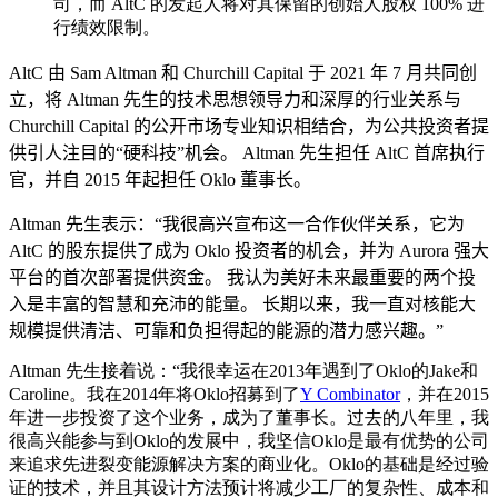
司，而 AltC 的发起人将对其保留的创始人股权 100% 进
行绩效限制。
AltC 由 Sam Altman 和 Churchill Capital 于 2021 年 7 月共同创
立，将 Altman 先生的技术思想领导力和深厚的行业关系与
Churchill Capital 的公开市场专业知识相结合，为公共投资者提
供引人注目的“硬科技”机会。
Altman 先生担任 AltC 首席执行
官，并自 2015 年起担任 Oklo 董事长。
Altman 先生表示：“我很高兴宣布这一合作伙伴关系，它为
AltC 的股东提供了成为 Oklo 投资者的机会，并为 Aurora 强大
平台的首次部署提供资金。
我认为美好未来最重要的两个投
入是丰富的智慧和充沛的能量。
长期以来，我一直对核能大
规模提供清洁、可靠和负担得起的能源的潜力感兴趣。”
Altman 先生接着说：“我很幸运在2013年遇到了Oklo的Jake和
Caroline。我在2014年将Oklo招募到了
Y Combinator
，并在2015
年进一步投资了这个业务，成为了董事长。过去的八年里，我
很高兴能参与到Oklo的发展中，我坚信Oklo是最有优势的公司
来追求先进裂变能源解决方案的商业化。Oklo的基础是经过验
证的技术，并且其设计方法预计将减少工厂的复杂性、成本和