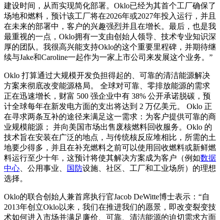
建设时间，从而实现简化部署。Oklo已经为其首个工厂确保了
场地和燃料，预计该工厂将在2026年或2027年投入运行，并且
在未来的部署中，客户的兴趣强烈并且在增长。最后，也是我
最重视的一点，Oklo拥有一支由创始人领导、技术专业知识深
厚的团队。我很高兴能支持Oklo的这个重要里程碑，并期待继
续与Jake和Caroline一起作为一家上市公司来发展这个业务。”
Oklo 打算通过大规模开发负担得起的、可靠的清洁能源解决
方案来彻底改变能源格局。 全球对可靠、零排放能源的需求
正在迅速增长，财富 500 强企业中有 38% 公开承诺脱碳，预
计全球每年在新发电方面的支出将达到 2 万亿美元。 Oklo 正
在寻求两条互补的途径来满足这一需求：为客户提供可靠的商
业规模能源； 并向美国市场出售废核燃料回收服务。Oklo 的
技术旨在安装在广泛的地点，与传统核反应堆相比，所需的土
地要少得多，并且在补充燃料之前可以使用回收燃料或新鲜燃
料运行至少十年，这预计将使其解决方案成为客户（例如
数据
中心
、公用事业、
国防
设施、社区、工厂和工业场所）的理想
选择。
Oklo的联合创始人兼首席执行官Jacob DeWitte博士表示：“自
2013年创立Oklo以来，我们在推进我们的愿景，即改变裂变技
术如何进入市场并满足廉价、可靠、清洁能源的迫切需求方面