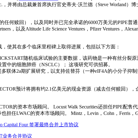
ics Inc.，并将由总裁兼首席执行官史蒂夫·沃兰德（Steve Wo
股东的任何赎回），以及同时并已完全承诺的6000万美元的PIP
s，以及Altitude Life Science Ventures，Pfizer Ventures，Alexandr
品线，使其在多个临床里程碑上取得进展，包括以下方面：
b的2b期KICKSTART随机临床试验的主要数据，该药物是一种有丝
一线设置中的细胞肺癌（NSCLC）； 这项研究可供招募。
起多联体2a期扩展研究，以支持佐替芬（一种eIF4A的小分子抑
CTOR预计将拥有约2.1亿美元的现金资源（减去任何赎回），企业总
资本市场顾问。 Locust Walk Securities还担任PIPE配售代理
AC的资本市场顾问。 Mintz，Levin，Cohn，Ferris，Glo
Pono Capital Four 签署最终合并上市协议
Inc. 签订业务合并协议