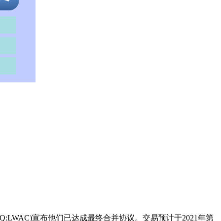
orp.(NASDAQ:LWAC)宣布他们已达成最终合并协议。交易预计于2021年第