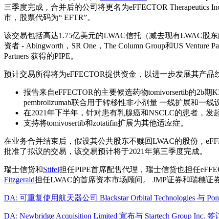
三季度完成，合并后的公司将更名为eFFECTOR Therapeut
市，股票代码为“ EFTR”。
该交易包括高达1.75亿美元的LWAC信托（减去现有LWAC
资者 - Abingworth，SR One，The Column Group和US Venture Partner
Partners 获得的PIPE。
预计交易所得将为eFFECTOR提供资金，以进一步发展其产
报告来自eFFECTOR的主要候选药物tomivorserti
pembrolizumab联合用于转移性非小剂量 一线扩展和
在2021年下半年，针对患有乳腺癌和NSCLC的患者，发
支持将tomivosertib和zotatifin扩展为其他适应症。
在业务合并结束后，假设其公共股东不赎回LWAC的股份，eFFE
批准了拟议的交易，该交易预计将于2021年第三季度完成。
瑞士信贷和
Stifel
担任PIPE首席配售代理，瑞士信贷也担任eFFECTOR的
Fitzgerald
担任LWAC的首席资本市场顾问。 JMP证券和瑞穗证券也担任LW
DA: 可重复使用航天器公司 Blackstar Orbital Technologies 与 
DA: Newbridge Acquisition Limited 宣布与 Startech Group 