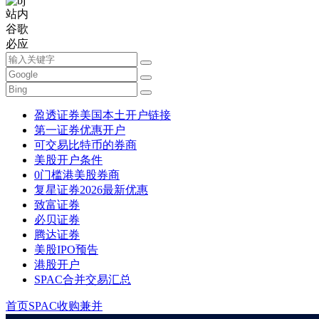
站内
谷歌
必应
盈透证券美国本土开户链接
第一证券优惠开户
可交易比特币的券商
美股开户条件
0门槛港美股券商
复星证券2026最新优惠
致富证券
必贝证券
腾达证券
美股IPO预告
港股开户
SPAC合并交易汇总
首页
SPAC收购兼并