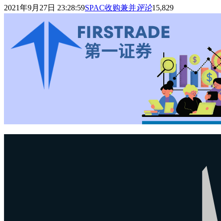
2021年9月27日 23:28:59
SPAC收购兼并
评论
15,829