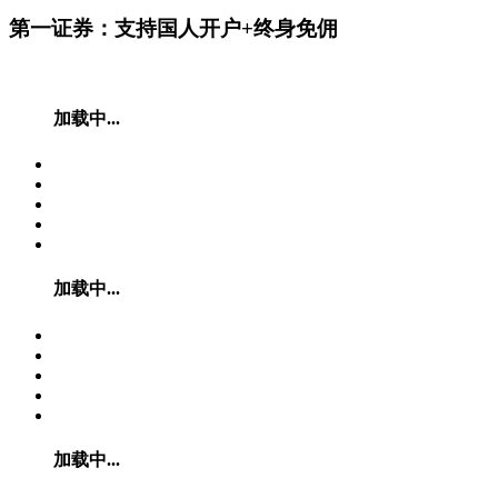
第一证券：支持国人开户+终身免佣
加载中...
加载中...
加载中...