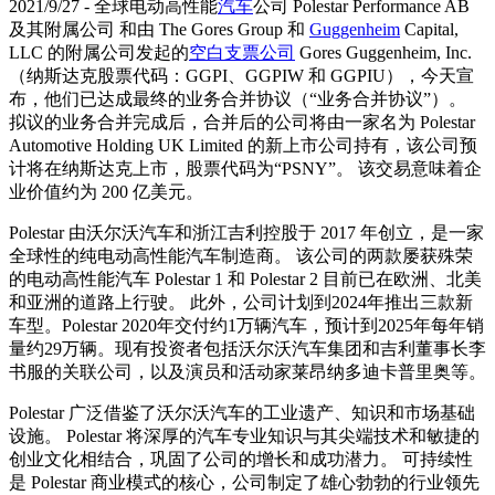
2021/9/27 - 全球电动高性能
汽车
公司 Polestar Performance AB
及其附属公司 和由 The Gores Group 和
Guggenheim
Capital,
LLC 的附属公司发起的
空白支票公司
Gores Guggenheim, Inc.
（纳斯达克股票代码：GGPI、GGPIW 和 GGPIU），今天宣
布，他们已达成最终的业务合并协议（“业务合并协议”）。
拟议的业务合并完成后，合并后的公司将由一家名为 Polestar
Automotive Holding UK Limited 的新上市公司持有，该公司预
计将在纳斯达克上市，股票代码为“PSNY”。 该交易意味着企
业价值约为 200 亿美元。
Polestar 由沃尔沃汽车和浙江吉利控股于 2017 年创立，是一家
全球性的纯电动高性能汽车制造商。 该公司的两款屡获殊荣
的电动高性能汽车 Polestar 1 和 Polestar 2 目前已在欧洲、北美
和亚洲的道路上行驶。 此外，公司计划到2024年推出三款新
车型。Polestar 2020年交付约1万辆汽车，预计到2025年每年销
量约29万辆。现有投资者包括沃尔沃汽车集团和吉利董事长李
书服的关联公司，以及演员和活动家莱昂纳多迪卡普里奥等。
Polestar 广泛借鉴了沃尔沃汽车的工业遗产、知识和市场基础
设施。 Polestar 将深厚的汽车专业知识与其尖端技术和敏捷的
创业文化相结合，巩固了公司的增长和成功潜力。 可持续性
是 Polestar 商业模式的核心，公司制定了雄心勃勃的行业领先