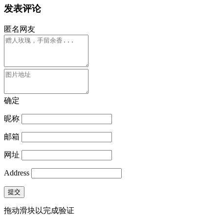
发表评论
匿名网友
确定
昵称
邮箱
网址
Address
提交
拖动滑块以完成验证