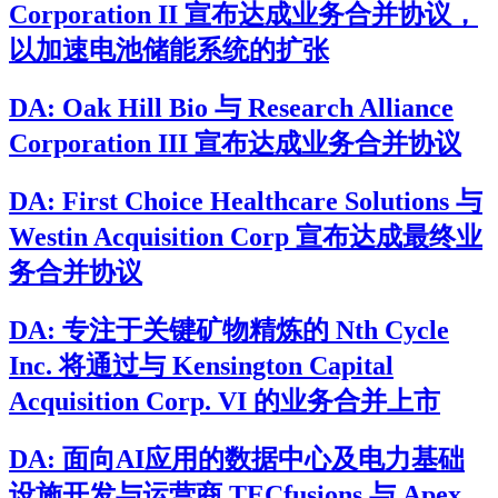
Corporation II 宣布达成业务合并协议，
以加速电池储能系统的扩张
DA: Oak Hill Bio 与 Research Alliance
Corporation III 宣布达成业务合并协议
DA: First Choice Healthcare Solutions 与
Westin Acquisition Corp 宣布达成最终业
务合并协议
DA: 专注于关键矿物精炼的 Nth Cycle
Inc. 将通过与 Kensington Capital
Acquisition Corp. VI 的业务合并上市
DA: 面向AI应用的数据中心及电力基础
设施开发与运营商 TECfusions 与 Apex