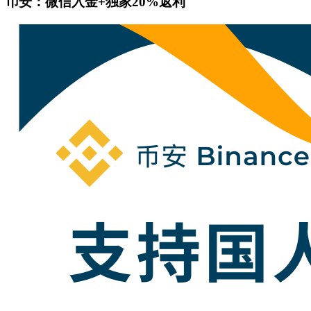
币安：微信入金+独家20%返利