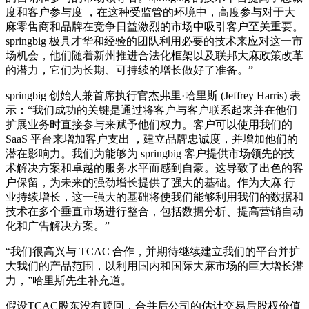
度和客户参与度 ，在这种受监管的环境中，高度参与对于大
麻零售商和品牌在竞争日益激烈的市场中吸引客户至关重要。
springbig 极具才华和经验的团队利用必要的技术来应对这一市
场机会，他们随着新州推进合法化框架以及联邦大麻政策改革
的潜力，它们为长期、可持续的增长做好了准备。”
springbig 创始人兼首席执行官杰弗里·哈里斯 (Jeffrey Harris) 表
示：“我们成功的关键是通过将客户与客户联系起来并在他们
扩展业务时直接参与来赋予他们权力。客户可以使用我们的
SaaS 平台来增加客户支出 ，建立品牌忠诚度，并增加他们的
潜在影响力。我们为能够为 springbig 客户提供市场领先的技
术解决方案和卓越的服务水平而感到自豪。这导致了出色的客
户保留，为未来的强劲增长提供了强大的基础。作为大麻 行
业持续增长，这一强大的基础将使我们能够利用我们的数据和
技术在多个垂直市场进行整合，包括数据分析、提高营销自动
化和广告解决方案。”
“我们很高兴与 TCAC 合作，并期待继续建立我们的平台并扩
大我们的产品范围，以利用国内和国际大麻市场的巨大增长潜
力，”哈里斯先生补充道。
假设TCAC股东没有赎回，合并后公司的估计交易后股权价值