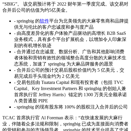
“SBIG”。 该交易预计将于 2022 财年第一季度完成。该交易对
合并后公司的估值为约5亿美金。
- springbig 的
软件
平台为北美领先的大麻零售商和品牌提
供无与伦比的客户忠诚度和参与度产品
- 由高度差异化的客户体验产品驱动的高增长 B2B SaaS
业务模式，具有多个平台扩展机会，以增加令人印象深
刻的有机增长轨迹
- 合并通过在忠诚度、数据分析、广告和其他影响消费
者体验和营销有效性的领域整合高度分散的大麻技术生
态系统，加速了 springbig 为大麻品牌服务的愿景
- 合并后公司的预计交易后股权价值约为 5 亿美元，交
易完成后手头现金约为 2 亿美元
- 交易包括由 Tuatara Capital 和现有投资者（包括 TVC
Capital、Key Investment Partners 和 springbig 的创始人兼
首席执行官 Jeffrey Harris）锚定的 1300 万美元全额承诺
A 类普通股 PIPE
- springbig 的现有股东将 100% 的股权注入合并后的公司
TCAC 首席执行官 Al Foreman 表示：“在快速发展的大麻行
业，伴随着众多法规和限制，springbig 已成为直接面向消费者
的营销和参与的市场领导者。springbig 的技术平台提高了忠诚