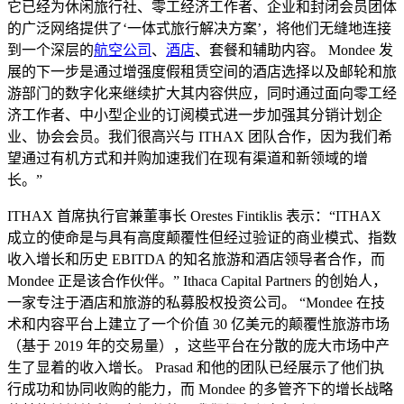
它已经为休闲旅行社、零工经济工作者、企业和封闭会员团体
的广泛网络提供了‘一体式旅行解决方案’，将他们无缝地连接
到一个深层的
航空公司
、
酒店
、套餐和辅助内容。 Mondee 发
展的下一步是通过增强度假租赁空间的酒店选择以及邮轮和旅
游部门的数字化来继续扩大其内容供应，同时通过面向零工经
济工作者、中小型企业的订阅模式进一步加强其分销计划企
业、协会会员。我们很高兴与 ITHAX 团队合作，因为我们希
望通过有机方式和并购加速我们在现有渠道和新领域的增
长。”
ITHAX 首席执行官兼董事长 Orestes Fintiklis 表示：“ITHAX
成立的使命是与具有高度颠覆性但经过验证的商业模式、指数
收入增长和历史 EBITDA 的知名旅游和酒店领导者合作，而
Mondee 正是该合作伙伴。” Ithaca Capital Partners 的创始人，
一家专注于酒店和旅游的私募股权投资公司。 “Mondee 在技
术和内容平台上建立了一个价值 30 亿美元的颠覆性旅游市场
（基于 2019 年的交易量），这些平台在分散的庞大市场中产
生了显着的收入增长。 Prasad 和他的团队已经展示了他们执
行成功和协同收购的能力，而 Mondee 的多管齐下的增长战略