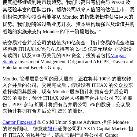
使其能够继续利用市场趋势。我们很高兴有机会与 Prasad 及
其经验丰富的团队合作，帮助公司以令人信服的估值上市，我
们相信这将使投资者能够从 Mondee 的指数增长中获得巨大的
优势。我们期待通过新业务开发、资本结构增强以及增值并购
战略的实施来支持 Mondee 的下一阶段增长。”
该交易对合并后公司的估值为10亿美金，预计交易的现金收益
将包括 ITHAX 以信托方式持有的 2.415 亿美元现金（假设没
有赎回）以及5000万美元的PIPE资金，投资者包括
Morgan
Stanley
Investment Management, Origami and ARCPE, Travco and
Entertainment Benefits Group。
Mondee 管理层是公司的最大股东，正在将其 100% 的股权转
入合并后的公司。交易完成后，假设没有 ITHAX 的公众股东
选择赎回其股份，现有 Mondee 股东预计将拥有合并后公司
63% 的股份，预计 ITHAX 发起人将拥有合并后公司 7% 的股
份，PIPE 参与者预计将拥有合并后公司 5% 的股份，公众股
东预计将拥有合并后公司 25% 的股份。
Cantor Fitzgerald
& Co 和 Union Square Advisors 担任 Mondee
的财务顾问。 德意志
银行
证券公司和 AXIA Capital Markets 担
任 ITHAX 的私募代理，德意志银行证券公司和 Cantor