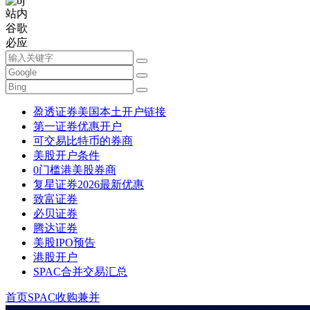
站内
谷歌
必应
盈透证券美国本土开户链接
第一证券优惠开户
可交易比特币的券商
美股开户条件
0门槛港美股券商
复星证券2026最新优惠
致富证券
必贝证券
腾达证券
美股IPO预告
港股开户
SPAC合并交易汇总
首页
SPAC收购兼并