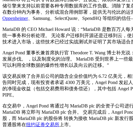
储引擎来支持以前需要各种专用数据库的工作负载。消除了复杂性
在数分钟内为事务、分析或混合用例部署，提供无与伦比的运营敏捷性，而不
Oppenheimer
、Samsung、SelectQuote、SpendHQ 
MariaDB 的 CEO Michael Howard 说：“Ma
统一事务和分析处理。 无论客户迁移到开源还是迁移到云，使用 
技术进入市场，这些技术已经过实战测试并证明了其市场适合度
Angel Pond 董事长兼首席执行官 Theodore T. Wan
发展步伐。 ，以及制度化的治理。 MariaDB 受到世界上
可以利用全球数据的爆炸性增长以及向云的迁移。”
该交易反映了合并后公司的隐含企业价值约为 6.72 亿美元，相当于 2022
告同时完成，现有投资者承诺 4300 万美元，Angel Pond
的净现金收益（包括交易费用和债务偿还），其中包括 Angel Pon
PIPE。
在交易中，Angel Pond 将通过与 MariaDB plc 的全资
MariaDB 将立即与 MariaDB plc 合并。 交易完成后，Angel
股，而 MariaDB plc 的股份将 转换为接收 MariaDB plc 
普通股将在
纽约证券交易所
上市。