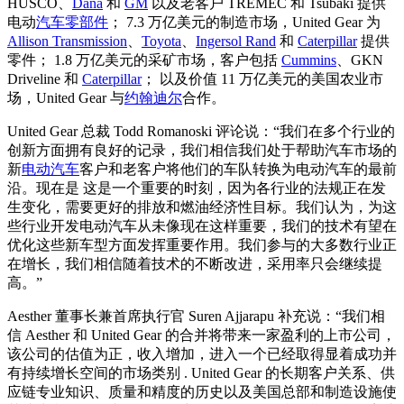
HUSCO、
Dana
和
GM
以及老客户 TREMEC 和 Tsubaki 提供
电动
汽车零部件
； 7.3 万亿美元的制造市场，United Gear 为
Allison Transmission
、
Toyota
、
Ingersol Rand
和
Caterpillar
提供
零件； 1.8 万亿美元的采矿市场，客户包括
Cummins
、GKN
Driveline 和
Caterpillar
； 以及价值 11 万亿美元的美国农业市
场，United Gear 与
约翰迪尔
合作。
United Gear 总裁 Todd Romanoski 评论说：“我们在多个行业的
创新方面拥有良好的记录，我们相信我们处于帮助汽车市场的
新
电动汽车
客户和老客户将他们的车队转换为电动汽车的最前
沿。现在是 这是一个重要的时刻，因为各行业的法规正在发
生变化，需要更好的排放和燃油经济性目标。我们认为，为这
些行业开发电动汽车从未像现在这样重要，我们的技术有望在
优化这些新车型方面发挥重要作用。我们参与的大多数行业正
在增长，我们相信随着技术的不断改进，采用率只会继续提
高。”
Aesther 董事长兼首席执行官 Suren Ajjarapu 补充说：“我们相
信 Aesther 和 United Gear 的合并将带来一家盈利的上市公司，
该公司的估值为正，收入增加，进入一个已经取得显着成功并
有持续增长空间的市场类别 . United Gear 的长期客户关系、供
应链专业知识、质量和精度的历史以及美国总部和制造设施使