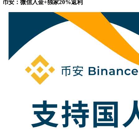
币安：微信入金+独家20%返利