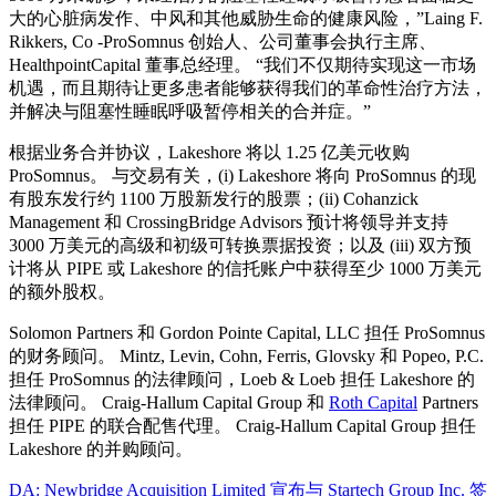
大的心脏病发作、中风和其他威胁生命的健康风险，”Laing F.
Rikkers, Co -ProSomnus 创始人、公司董事会执行主席、
HealthpointCapital 董事总经理。 “我们不仅期待实现这一市场
机遇，而且期待让更多患者能够获得我们的革命性治疗方法，
并解决与阻塞性睡眠呼吸暂停相关的合并症。”
根据业务合并协议，Lakeshore 将以 1.25 亿美元收购
ProSomnus。 与交易有关，(i) Lakeshore 将向 ProSomnus 的现
有股东发行约 1100 万股新发行的股票；(ii) Cohanzick
Management 和 CrossingBridge Advisors 预计将领导并支持
3000 万美元的高级和初级可转换票据投资；以及 (iii) 双方预
计将从 PIPE 或 Lakeshore 的信托账户中获得至少 1000 万美元
的额外股权。
Solomon Partners 和 Gordon Pointe Capital, LLC 担任 ProSomnus
的财务顾问。 Mintz, Levin, Cohn, Ferris, Glovsky 和 Popeo, P.C.
担任 ProSomnus 的法律顾问，Loeb & Loeb 担任 Lakeshore 的
法律顾问。 Craig-Hallum Capital Group 和
Roth Capital
Partners
担任 PIPE 的联合配售代理。 Craig-Hallum Capital Group 担任
Lakeshore 的并购顾问。
DA: Newbridge Acquisition Limited 宣布与 Startech Group Inc. 签