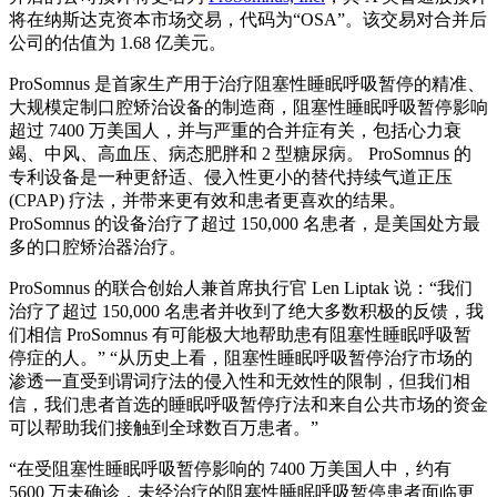
将在纳斯达克资本市场交易，代码为“OSA”。该交易对合并后
公司的估值为 1.68 亿美元。
ProSomnus 是首家生产用于治疗阻塞性睡眠呼吸暂停的精准、
大规模定制口腔矫治设备的制造商，阻塞性睡眠呼吸暂停影响
超过 7400 万美国人，并与严重的合并症有关，包括心力衰
竭、中风、高血压、病态肥胖和 2 型糖尿病。 ProSomnus 的
专利设备是一种更舒适、侵入性更小的替代持续气道正压
(CPAP) 疗法，并带来更有效和患者更喜欢的结果。
ProSomnus 的设备治疗了超过 150,000 名患者，是美国处方最
多的口腔矫治器治疗。
ProSomnus 的联合创始人兼首席执行官 Len Liptak 说：“我们
治疗了超过 150,000 名患者并收到了绝大多数积极的反馈，我
们相信 ProSomnus 有可能极大地帮助患有阻塞性睡眠呼吸暂
停症的人。” “从历史上看，阻塞性睡眠呼吸暂停治疗市场的
渗透一直受到谓词疗法的侵入性和无效性的限制，但我们相
信，我们患者首选的睡眠呼吸暂停疗法和来自公共市场的资金
可以帮助我们接触到全球数百万患者。”
“在受阻塞性睡眠呼吸暂停影响的 7400 万美国人中，约有
5600 万未确诊，未经治疗的阻塞性睡眠呼吸暂停患者面临更